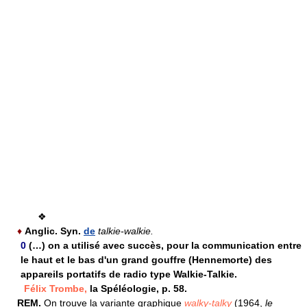
❖
♦
Anglic.
Syn.
de
talkie-walkie.
0
(…) on a utilisé avec succès, pour la communication entre
le haut et le bas d'un grand gouffre (Hennemorte) des
appareils portatifs de radio type Walkie-Talkie.
Félix Trombe,
la Spéléologie, p. 58.
REM.
On trouve la variante graphique
walky-talky
(1964,
le