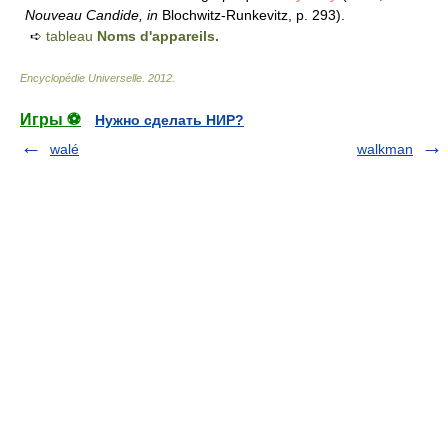
Nouveau Candide, in
Blochwitz-Runkevitz, p. 293).
➪
tableau
Noms d'appareils.
Encyclopédie Universelle
.
2012
.
Игры ⚽
Нужно сделать НИР?
walé
walkman