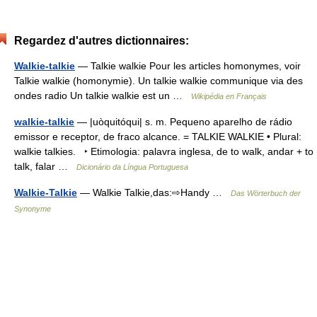
Regardez d'autres dictionnaires:
Walkie-talkie
— Talkie walkie Pour les articles homonymes, voir
Talkie walkie (homonymie). Un talkie walkie communique via des
ondes radio Un talkie walkie est un …
Wikipédia en Français
walkie-talkie
— |uòquitóqui| s. m. Pequeno aparelho de rádio
emissor e receptor, de fraco alcance. = TALKIE WALKIE • Plural:
walkie talkies. ‣ Etimologia: palavra inglesa, de to walk, andar + to
talk, falar …
Dicionário da Língua Portuguesa
Walkie-Talkie
— Walkie Talkie,das:⇨Handy …
Das Wörterbuch der
Synonyme