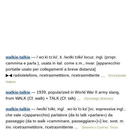
walkie-talkie
— / wɔ:ki tɔ:ki/, it. /wɔlki tɔlki/ locuz. ingl. (propr.
cammina e parla ), usata in ital. come s.m., invar. [apparecchio
portatile usato per collegamenti a breve distanza]
▶◀ radiotelefono, ricetrasmettitore, ricetrasmittente …
Enciclopedia
Italiana
walkie-talkie
— 1939, popularized in World War II army slang,
from WALK (Cf. walk) + TALK (Cf. talk) …
Etymology dictionary
walkie-talkie
— /wolkiˈtɔlki, ingl. ˌwɔːkɪˈtɔːkɪ/ [vc. espressiva ingl.,
che vale «(apparecchio) parlatore (da to talk «parlare») da
passeggio (da to walk «camminare, passeggiare»)»] loc. sost. m.
inv. ricetrasmettitore, ricetrasmittente …
Sinonimi e Contrari. Terza