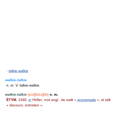
-
talkie-walkie
walkie-talkie
n.
m.
V. talkie-walkie.
walkie-talkie
[wɔ(
l
)kitɔ(
l
)ki]
n. m.
ÉTYM.
1948,
in
Höfler; mot angl., de
walk
«
promenade
», et
talk
« discours, entretien ».