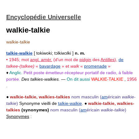
Encyclopédie Universelle
walkie-talkie
walkie-talkie
talkie-walkie
[ tokiwoki; tɔlkiwɔlki ]
n. m.
• 1945; mot
angl. amér.
(d'un mot de
pidgin
des
Antilles
),
de
talkee-(talkee)
«
bavardage
» et
walk
«
promenade
»
♦
Anglic.
Petit poste émetteur-récepteur portatif de radio, à faible
portée.
Des talkies-walkies.
—
On dit aussi
WALKIE-TALKIE
,
1956
.
●
walkie-talkie, walkies-talkies
nom masculin
(
am
éricain
walkie-
talkie
)
Synonyme vieilli de
talkie-walkie
. ●
walkie-talkie, walkies-
talkies
(synonymes)
nom masculin
(
am
éricain
walkie-talkie
)
Synonymes
: