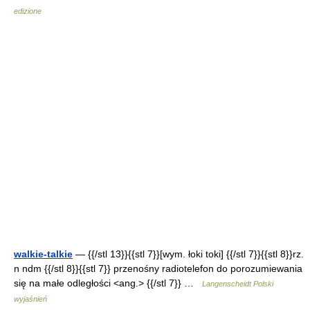
edizione
walkie-talkie
— {{/stl 13}}{{stl 7}}[wym. łoki toki] {{/stl 7}}{{stl 8}}rz.
n ndm {{/stl 8}}{{stl 7}} przenośny radiotelefon do porozumiewania
się na małe odległości <ang.> {{/stl 7}} …
Langenscheidt Polski
wyjaśnień