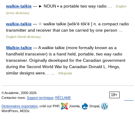
walkie-talkie
— ► NOUN ▪ a portable two way radio …
English
terms dictionary
walkie-talkie
— ☆ walkie talkie [wôk′ē tôk′ē ] n. a compact radio
transmitter and receiver that can be carried by one person …
English World dictionary
Walkie-talkie
— A walkie talkie (more formally known as a
handheld transceiver) is a hand held, portable, two way radio
transceiver. Originally developed for the Canadian government
during the Second World War by Canadian Donald L. Hings,
similar designs were… …
Wikipedia
© Academic, 2000-2026
18+
Contactez-nous:
Support technique
,
RÉCLAME
Dictionnaires exportation
, créé sur PHP,
Joomla,
Drupal,
WordPress, MODx.