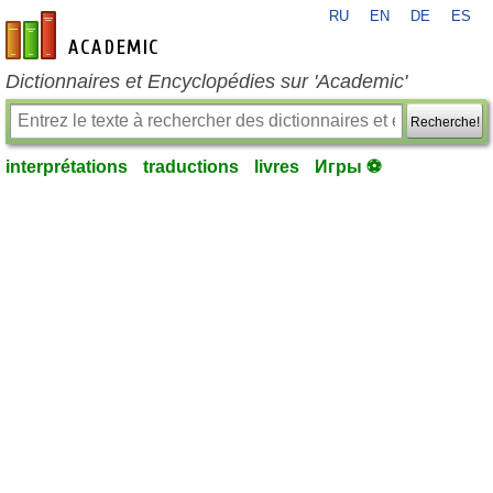
RU
EN
DE
ES
fr-academic.com
Dictionnaires et Encyclopédies sur 'Academic'
Recherche!
interprétations
traductions
livres
Игры ⚽